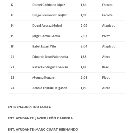
12
Daniel Cañibano López
1,86
Escolta
13
Diego Fernández Trujillo
1,98
Escolta
14
David Acosta Moliné
2,05
Alapívot
15
Jorge García García
2,02
Pívot
18
Babel Lipasi Yitu
2,04
Alapívot
21
Eduardo Brito Palenzuela
1,88
Alero
22
Rafael Rodríguez Galván
1,83
Base
23
Moussa Konare
2,08
Pívot
24
Arnold Tristan Helgason
1,95
Alero
ENTRENADOR: JOU COSTA
ENT. AYUDANTE: JAVIER LEÓN CABRERA
ENT. AYUDANTE: MARC GUART HERNANDO