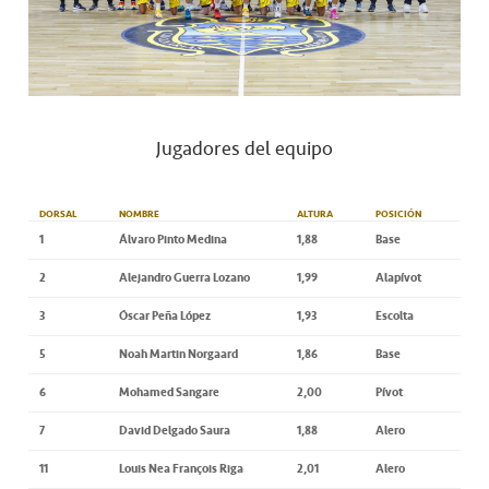
Jugadores del equipo
DORSAL
NOMBRE
ALTURA
POSICIÓN
1
Álvaro Pinto Medina
1,88
Base
2
Alejandro Guerra Lozano
1,99
Alapívot
3
Óscar Peña López
1,93
Escolta
5
Noah Martin Norgaard
1,86
Base
6
Mohamed Sangare
2,00
Pívot
7
David Delgado Saura
1,88
Alero
11
Louis Nea François Riga
2,01
Alero