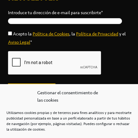
Introduce tu dirección de e-mail para suscribirte*
Acepto la
Política de Cookies
, la
Política de Privacidad
y el
Aviso Legal
*
Gestionar el consentimiento de
las cookies
Utilizamos cookies propias y de terceros para fines analíticos y para mostrarte
publicidad personalizada en base a un perfil elaborado a partir de tus hábitos
secretaria@cbcanarias.es
de navegación (por ejemplo, páginas visitadas). Puedes configurar o rechazar
+34 922 253 684
+34 922 315 909
la utilización de cookies.
C/Mercedes, s/n, Pabellón Insular de Tenerife Santiago Martín