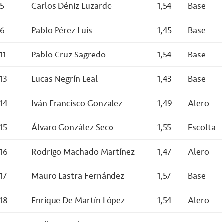
5
Carlos Déniz Luzardo
1,54
Base
6
Pablo Pérez Luis
1,45
Base
11
Pablo Cruz Sagredo
1,54
Base
13
Lucas Negrín Leal
1,43
Base
14
Iván Francisco Gonzalez
1,49
Alero
15
Álvaro González Seco
1,55
Escolta
16
Rodrigo Machado Martínez
1,47
Alero
17
Mauro Lastra Fernández
1,57
Base
18
Enrique De Martín López
1,54
Alero