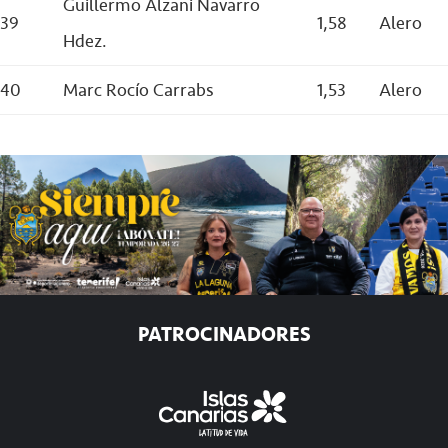
Guillermo Alzani Navarro
39
1,58
Alero
Hdez.
40
Marc Rocío Carrabs
1,53
Alero
PATROCINADORES