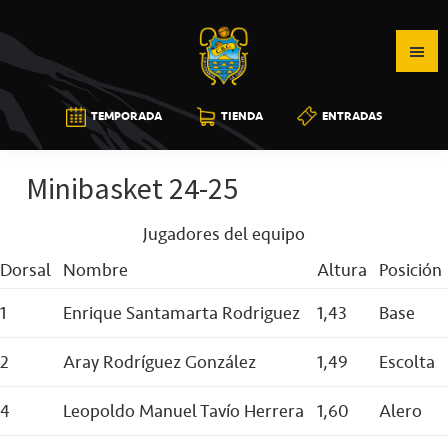
Saltar
Saltar
Saltar
a
al
a
la
contenido
la
navegación
principal
barra
CB
TEMPORADA
TIENDA
ENTRADAS
principal
lateral
CANARIAS
principal
Minibasket 24-25
Jugadores del equipo
Dorsal
Nombre
Altura
Posición
1
Enrique Santamarta Rodriguez
1,43
Base
2
Aray Rodríguez González
1,49
Escolta
4
Leopoldo Manuel Tavío Herrera
1,60
Alero