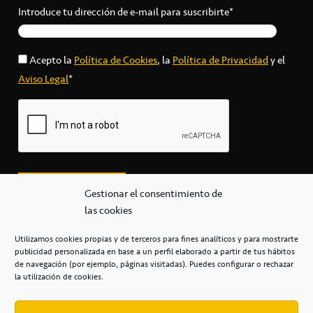
Introduce tu dirección de e-mail para suscribirte*
Acepto la
Política de Cookies
, la
Política de Privacidad
y el
Aviso Legal
*
Gestionar el consentimiento de
las cookies
Utilizamos cookies propias y de terceros para fines analíticos y para mostrarte
publicidad personalizada en base a un perfil elaborado a partir de tus hábitos
secretaria@cbcanarias.es
de navegación (por ejemplo, páginas visitadas). Puedes configurar o rechazar
+34 922 253 684
+34 922 315 909
la utilización de cookies.
C/Mercedes, s/n, Pabellón Insular de Tenerife Santiago Martín