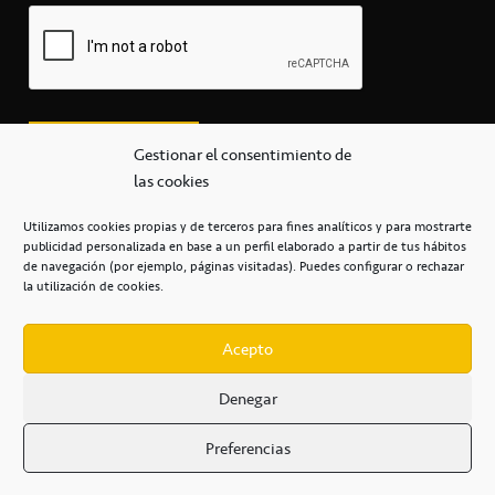
Gestionar el consentimiento de
las cookies
Utilizamos cookies propias y de terceros para fines analíticos y para mostrarte
publicidad personalizada en base a un perfil elaborado a partir de tus hábitos
secretaria@cbcanarias.es
de navegación (por ejemplo, páginas visitadas). Puedes configurar o rechazar
+34 922 253 684
+34 922 315 909
la utilización de cookies.
C/Mercedes, s/n, Pabellón Insular de Tenerife Santiago Martín
Casa del Deporte / 38108 – La Laguna
Acepto
Denegar
POLÍTICA DE PRIVACIDAD
/
POLÍTICA DE COOKIES
/
Preferencias
AVISO LEGAL
/
CONDICIONES
COMERCIALES
/
ACCESIBILIDAD