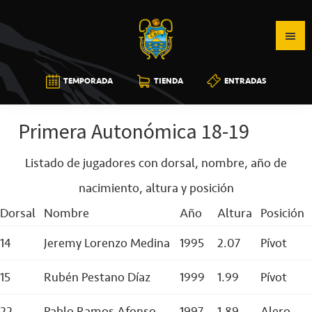
Saltar
Saltar
Saltar
a
al
a
la
contenido
la
navegación
principal
barra
CB
TEMPORADA
TIENDA
ENTRADAS
principal
lateral
CANARIAS
principal
Primera Autonómica 18-19
Listado de jugadores con dorsal, nombre, año de
nacimiento, altura y posición
Dorsal
Nombre
Año
Altura
Posición
14
Jeremy Lorenzo Medina
1995
2.07
Pívot
15
Rubén Pestano Díaz
1999
1.99
Pívot
22
Pablo Ramos Afonso
1997
1.89
Alero