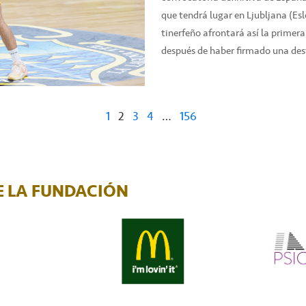
que tendrá lugar en Ljubljana (Eslo
tinerfeño afrontará así la primera
después de haber firmado una de
1
2
3
4
…
156
 LA FUNDACIÓN