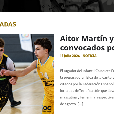
NADAS
Aitor Martín y
convocados po
15 Julio 2026 - NOTICIA
El jugador del infantil Cajasiete 
la preparadora física de la canter
citados por la Federación Español
Jornadas de Tecnificación que llev
masculina y femenina, respectivam
de agosto. […]