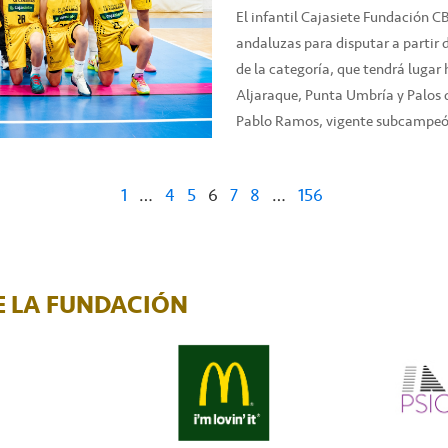
El infantil Cajasiete Fundación CB
andaluzas para disputar a parti
de la categoría, que tendrá lugar 
Aljaraque, Punta Umbría y Palos d
Pablo Ramos, vigente subcampeón
1
…
4
5
6
7
8
…
156
 LA FUNDACIÓN