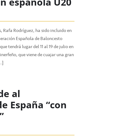
ión española U20
, Rafa Rodríguez, ha sido incluido en
ederación Española de Baloncesto
ue tendrá lugar del 11 al 19 de julio en
tinerfeño, que viene de cuajar una gran
…]
de al
e España “con
”