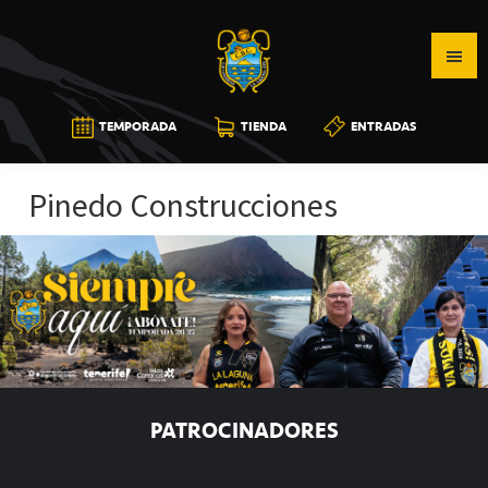
Saltar
Saltar
Saltar
a
al
a
la
contenido
la
navegación
principal
barra
CB
TEMPORADA
TIENDA
ENTRADAS
principal
lateral
CANARIAS
principal
Pinedo Construcciones
PATROCINADORES