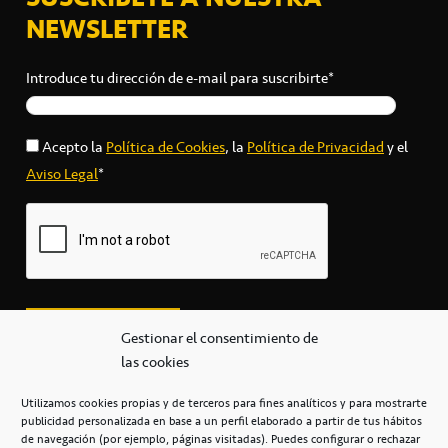
NEWSLETTER
Introduce tu dirección de e-mail para suscribirte*
Acepto la
Política de Cookies
, la
Política de Privacidad
y el
Aviso Legal
*
Gestionar el consentimiento de
las cookies
Utilizamos cookies propias y de terceros para fines analíticos y para mostrarte
publicidad personalizada en base a un perfil elaborado a partir de tus hábitos
secretaria@cbcanarias.es
de navegación (por ejemplo, páginas visitadas). Puedes configurar o rechazar