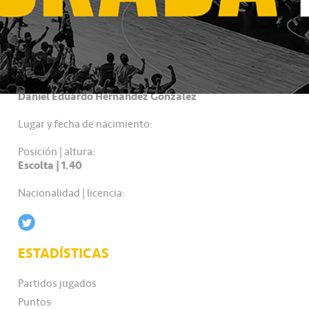
DATOS PERSONALES
Nombre completo:
Daniel Eduardo Hernández González
Lugar y fecha de nacimiento:
Posición | altura:
Escolta | 1.40
Nacionalidad | licencia:
ESTADÍSTICAS
Partidos jugados
Puntos