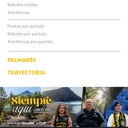
Rebotes totales
Asistencias
Puntos por partido
Rebotes por partido
Asistencias por partido
PALMARÉS
TRAYECTORIA