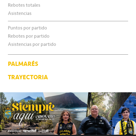
Rebotes totales
Asistencias
Puntos por partido
Rebotes por partido
Asistencias por partido
PALMARÉS
TRAYECTORIA