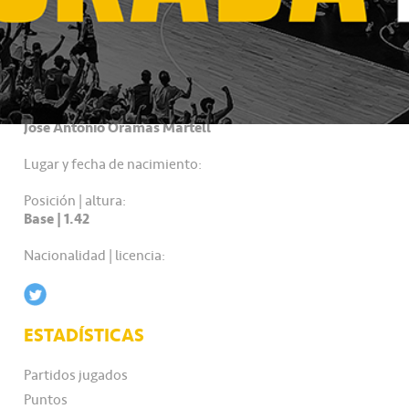
DATOS PERSONALES
Nombre completo:
Jose Antonio Oramas Martell
Lugar y fecha de nacimiento:
Posición | altura:
Base | 1.42
Nacionalidad | licencia:
ESTADÍSTICAS
Partidos jugados
Puntos