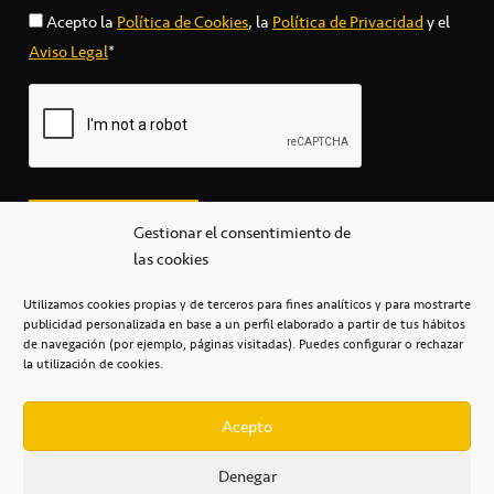
Acepto la
Política de Cookies
, la
Política de Privacidad
y el
Aviso Legal
*
Gestionar el consentimiento de
las cookies
Utilizamos cookies propias y de terceros para fines analíticos y para mostrarte
publicidad personalizada en base a un perfil elaborado a partir de tus hábitos
secretaria@cbcanarias.es
de navegación (por ejemplo, páginas visitadas). Puedes configurar o rechazar
+34 922 253 684
+34 922 315 909
la utilización de cookies.
C/Mercedes, s/n, Pabellón Insular de Tenerife Santiago Martín
Casa del Deporte / 38108 – La Laguna
Acepto
Denegar