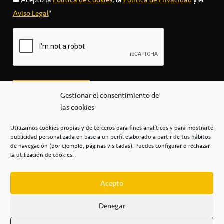
Aviso Legal
*
Gestionar el consentimiento de
las cookies
Utilizamos cookies propias y de terceros para fines analíticos y para mostrarte
publicidad personalizada en base a un perfil elaborado a partir de tus hábitos
secretaria@cbcanarias.es
de navegación (por ejemplo, páginas visitadas). Puedes configurar o rechazar
+34 922 253 684
+34 922 315 909
la utilización de cookies.
C/Mercedes, s/n, Pabellón Insular de Tenerife Santiago Martín
Casa del Deporte / 38108 – La Laguna
Acepto
Denegar
POLÍTICA DE PRIVACIDAD
/
POLÍTICA DE COOKIES
/