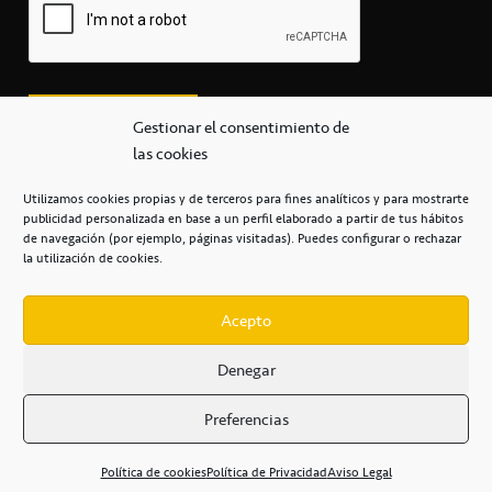
Gestionar el consentimiento de
las cookies
Utilizamos cookies propias y de terceros para fines analíticos y para mostrarte
publicidad personalizada en base a un perfil elaborado a partir de tus hábitos
secretaria@cbcanarias.es
de navegación (por ejemplo, páginas visitadas). Puedes configurar o rechazar
+34 922 253 684
+34 922 315 909
la utilización de cookies.
C/Mercedes, s/n, Pabellón Insular de Tenerife Santiago Martín
Casa del Deporte / 38108 – La Laguna
Acepto
Denegar
POLÍTICA DE PRIVACIDAD
/
POLÍTICA DE COOKIES
/
Preferencias
AVISO LEGAL
/
CONDICIONES
COMERCIALES
/
ACCESIBILIDAD
Política de cookies
Política de Privacidad
Aviso Legal