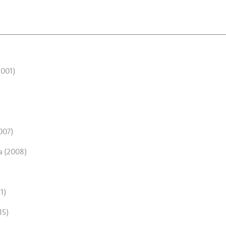
2001)
007)
a (2008)
1)
15)