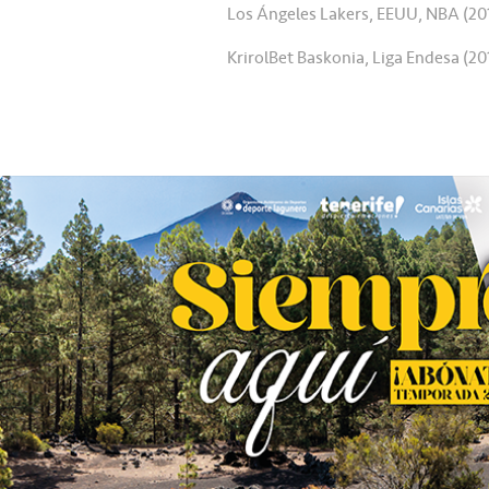
Los Ángeles Lakers, EEUU, NBA (20
KrirolBet Baskonia, Liga Endesa (20