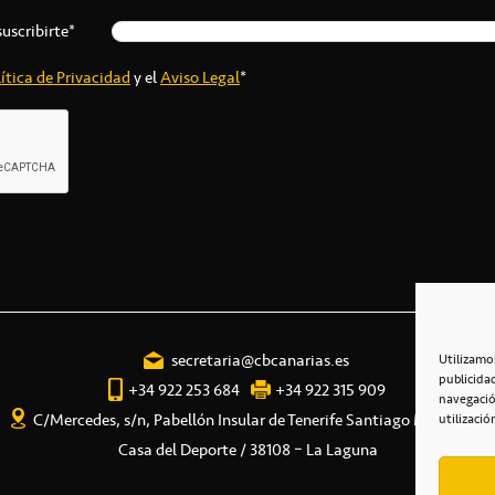
suscribirte*
ítica de Privacidad
y el
Aviso Legal
*
secretaria@cbcanarias.es
Utilizamo
publicida
+34 922 253 684
+34 922 315 909
navegació
C/Mercedes, s/n, Pabellón Insular de Tenerife Santiago Martín
utilizació
Casa del Deporte / 38108 – La Laguna