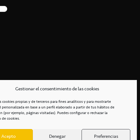
Gestionar el consentimiento de las cookies
s cookies propias y de terceros para fines analíticos y para mostrarte
d personalizada en base a un perfil elaborado a partir de tus hábitos de
n (por ejemplo, páginas visitadas). Puedes configurar o rechazar la
n de cookies.
Acepto
Denegar
Preferencias