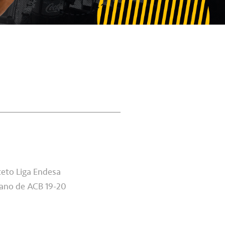
teto Liga Endesa
cano de ACB 19-20