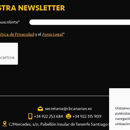
STRA NEWSLETTER
suscribirte*
ítica de Privacidad
y el
Aviso Legal
*
secretaria@cbcanarias.es
Utilizamo
publicida
+34 922 253 684
+34 922 315 909
navegació
C/Mercedes, s/n, Pabellón Insular de Tenerife Santiago Martín
utilizació