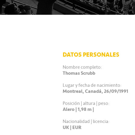
DATOS PERSONALES
Nombre completo:
Thomas Scrubb
Lugar y fecha de nacimiento:
Montreal, Canadá, 26/09/1991
Posición | altura | peso:
Alero | 1,98 m |
Nacionalidad | licencia:
UK | EUR