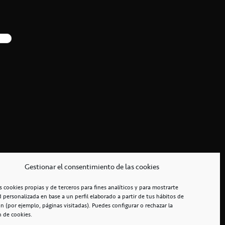
Gestionar el consentimiento de las cookies
s cookies propias y de terceros para fines analíticos y para mostrarte
d personalizada en base a un perfil elaborado a partir de tus hábitos de
n (por ejemplo, páginas visitadas). Puedes configurar o rechazar la
n de cookies.