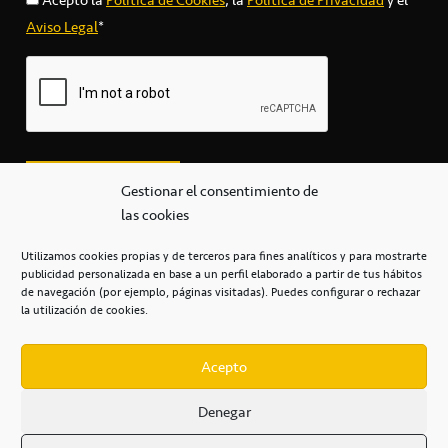
Aviso Legal
*
Gestionar el consentimiento de
las cookies
Utilizamos cookies propias y de terceros para fines analíticos y para mostrarte
publicidad personalizada en base a un perfil elaborado a partir de tus hábitos
secretaria@cbcanarias.es
de navegación (por ejemplo, páginas visitadas). Puedes configurar o rechazar
+34 922 253 684
+34 922 315 909
la utilización de cookies.
C/Mercedes, s/n, Pabellón Insular de Tenerife Santiago Martín
Casa del Deporte / 38108 – La Laguna
Acepto
Denegar
POLÍTICA DE PRIVACIDAD
/
POLÍTICA DE COOKIES
/