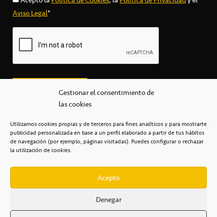
Aviso Legal
*
Gestionar el consentimiento de
las cookies
Utilizamos cookies propias y de terceros para fines analíticos y para mostrarte
publicidad personalizada en base a un perfil elaborado a partir de tus hábitos
secretaria@cbcanarias.es
de navegación (por ejemplo, páginas visitadas). Puedes configurar o rechazar
+34 922 253 684
+34 922 315 909
la utilización de cookies.
C/Mercedes, s/n, Pabellón Insular de Tenerife Santiago Martín
Casa del Deporte / 38108 – La Laguna
Acepto
Denegar
POLÍTICA DE PRIVACIDAD
/
POLÍTICA DE COOKIES
/