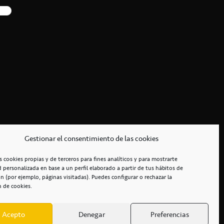
Gestionar el consentimiento de las cookies
s cookies propias y de terceros para fines analíticos y para mostrarte
d personalizada en base a un perfil elaborado a partir de tus hábitos de
n (por ejemplo, páginas visitadas). Puedes configurar o rechazar la
n de cookies.
Acepto
Denegar
Preferencias