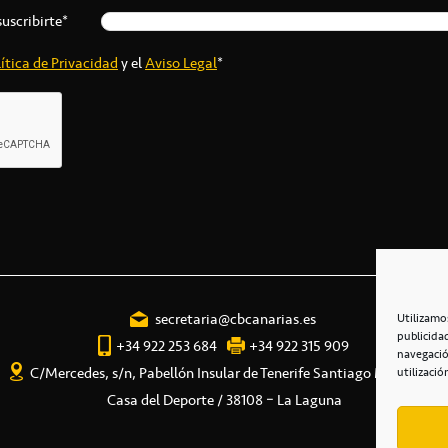
suscribirte*
ítica de Privacidad
y el
Aviso Legal
*
secretaria@cbcanarias.es
Utilizamo
publicida
+34 922 253 684
+34 922 315 909
navegació
C/Mercedes, s/n, Pabellón Insular de Tenerife Santiago Martín
utilizació
Casa del Deporte / 38108 – La Laguna