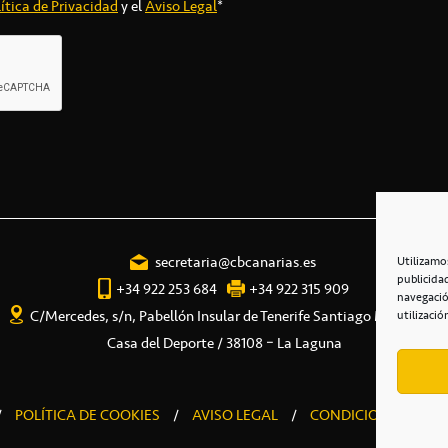
ítica de Privacidad
y el
Aviso Legal
*
secretaria@cbcanarias.es
Utilizamo
publicida
+34 922 253 684
+34 922 315 909
navegació
C/Mercedes, s/n, Pabellón Insular de Tenerife Santiago Martín
utilizació
Casa del Deporte / 38108 – La Laguna
/
POLÍTICA DE COOKIES
/
AVISO LEGAL
/
CONDICIONES COME