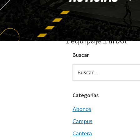
1 equipaje 1 árbol
Buscar
Buscar...
Categorías
Abonos
Campus
Cantera