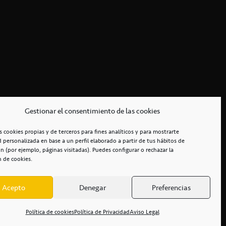
Gestionar el consentimiento de las cookies
s cookies propias y de terceros para fines analíticos y para mostrarte
d personalizada en base a un perfil elaborado a partir de tus hábitos de
n (por ejemplo, páginas visitadas). Puedes configurar o rechazar la
n de cookies.
Acepto
Denegar
Preferencias
RCIALES
/
ACCESIBILIDAD
Política de cookies
Política de Privacidad
Aviso Legal