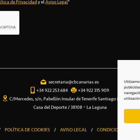
ítica de Privacidad
y el
Aviso Legal
*
secretaria@cbcanarias.es
Utilizamo
publicida
+34 922 253 684
+34 922 315 909
navegació
C/Mercedes, s/n, Pabellón Insular de Tenerife Santiago Martín
utilizació
Casa del Deporte / 38108 – La Laguna
/
POLÍTICA DE COOKIES
/
AVISO LEGAL
/
CONDICIONES COME