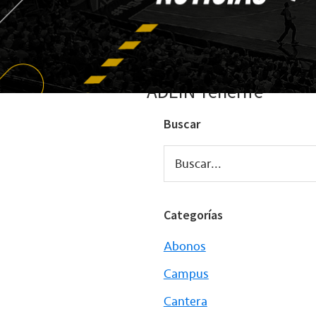
ADEIN Tenerife
Buscar
Buscar...
Categorías
Abonos
Campus
Cantera