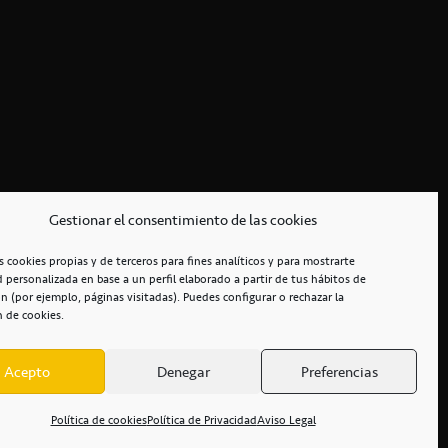
Gestionar el consentimiento de las cookies
s cookies propias y de terceros para fines analíticos y para mostrarte
d personalizada en base a un perfil elaborado a partir de tus hábitos de
n (por ejemplo, páginas visitadas). Puedes configurar o rechazar la
n de cookies.
Acepto
Denegar
Preferencias
RCIALES
/
ACCESIBILIDAD
Política de cookies
Política de Privacidad
Aviso Legal