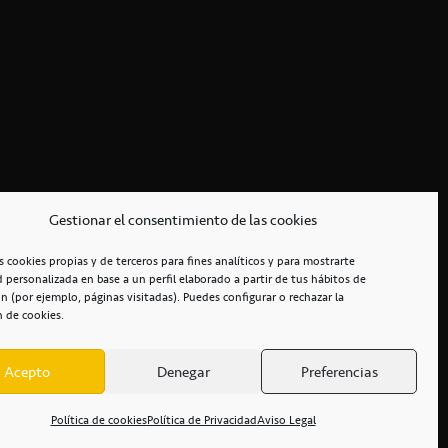
Gestionar el consentimiento de las cookies
s cookies propias y de terceros para fines analíticos y para mostrarte
d personalizada en base a un perfil elaborado a partir de tus hábitos de
n (por ejemplo, páginas visitadas). Puedes configurar o rechazar la
n de cookies.
Acepto
Denegar
Preferencias
RCIALES
/
ACCESIBILIDAD
Política de cookies
Política de Privacidad
Aviso Legal