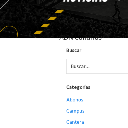
ADN Canarias
Buscar
Buscar...
Categorías
Abonos
Campus
Cantera