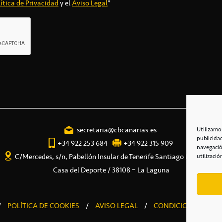
ítica de Privacidad
y el
Aviso Legal
*
secretaria@cbcanarias.es
Utilizamo
publicida
+34 922 253 684
+34 922 315 909
navegació
C/Mercedes, s/n, Pabellón Insular de Tenerife Santiago Martín
utilizació
Casa del Deporte / 38108 – La Laguna
/
POLÍTICA DE COOKIES
/
AVISO LEGAL
/
CONDICIONES COME