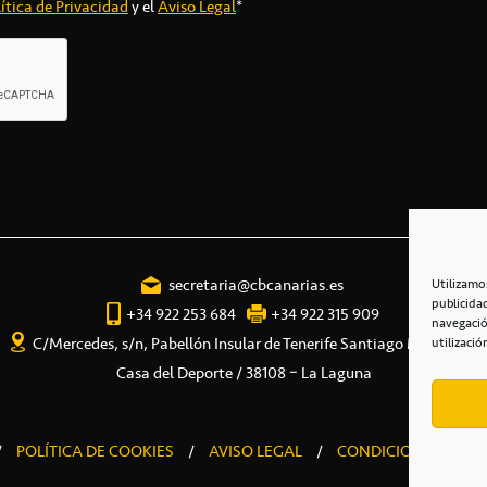
ítica de Privacidad
y el
Aviso Legal
*
secretaria@cbcanarias.es
Utilizamo
publicida
+34 922 253 684
+34 922 315 909
navegació
C/Mercedes, s/n, Pabellón Insular de Tenerife Santiago Martín
utilizació
Casa del Deporte / 38108 – La Laguna
/
POLÍTICA DE COOKIES
/
AVISO LEGAL
/
CONDICIONES COME