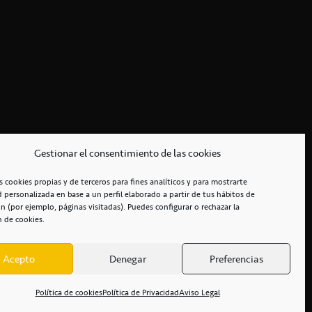
Gestionar el consentimiento de las cookies
s cookies propias y de terceros para fines analíticos y para mostrarte
d personalizada en base a un perfil elaborado a partir de tus hábitos de
n (por ejemplo, páginas visitadas). Puedes configurar o rechazar la
n de cookies.
Acepto
Denegar
Preferencias
RCIALES
/
ACCESIBILIDAD
Política de cookies
Política de Privacidad
Aviso Legal