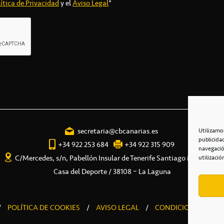
ítica de Privacidad
y el
Aviso Legal
*
secretaria@cbcanarias.es
Utilizamo
publicida
+34 922 253 684
+34 922 315 909
navegació
C/Mercedes, s/n, Pabellón Insular de Tenerife Santiago Martín
utilizació
Casa del Deporte / 38108 – La Laguna
/
POLÍTICA DE COOKIES
/
AVISO LEGAL
/
CONDICIONES COME