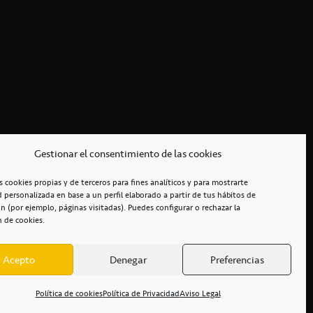
Gestionar el consentimiento de las cookies
s cookies propias y de terceros para fines analíticos y para mostrarte
d personalizada en base a un perfil elaborado a partir de tus hábitos de
n (por ejemplo, páginas visitadas). Puedes configurar o rechazar la
n de cookies.
Acepto
Denegar
Preferencias
RCIALES
/
ACCESIBILIDAD
Política de cookies
Política de Privacidad
Aviso Legal