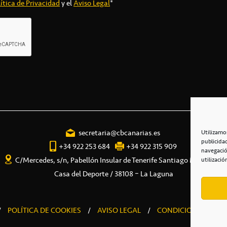
ítica de Privacidad
y el
Aviso Legal
*
secretaria@cbcanarias.es
Utilizamo
publicida
+34 922 253 684
+34 922 315 909
navegació
C/Mercedes, s/n, Pabellón Insular de Tenerife Santiago Martín
utilizació
Casa del Deporte / 38108 – La Laguna
/
POLÍTICA DE COOKIES
/
AVISO LEGAL
/
CONDICIONES COME