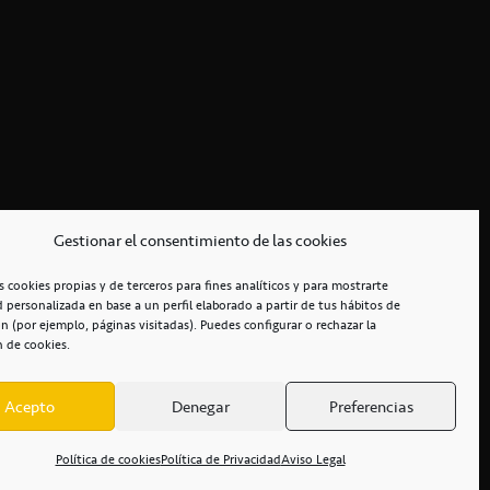
Gestionar el consentimiento de las cookies
s cookies propias y de terceros para fines analíticos y para mostrarte
d personalizada en base a un perfil elaborado a partir de tus hábitos de
n (por ejemplo, páginas visitadas). Puedes configurar o rechazar la
n de cookies.
Acepto
Denegar
Preferencias
RCIALES
/
ACCESIBILIDAD
Política de cookies
Política de Privacidad
Aviso Legal