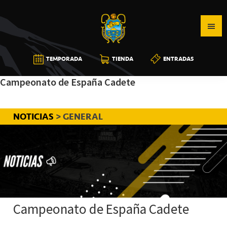
Saltar
Saltar
Saltar
a
al
a
la
contenido
la
navegación
principal
barra
CB
TEMPORADA
TIENDA
ENTRADAS
principal
lateral
CANARIAS
principal
Campeonato de España Cadete
NOTICIAS
> GENERAL
Campeonato de España Cadete