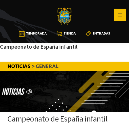
Saltar
Saltar
Saltar
a
al
a
la
contenido
la
navegación
principal
barra
CB
TEMPORADA
TIENDA
ENTRADAS
principal
lateral
CANARIAS
principal
Campeonato de España infantil
NOTICIAS
> GENERAL
Campeonato de España infantil