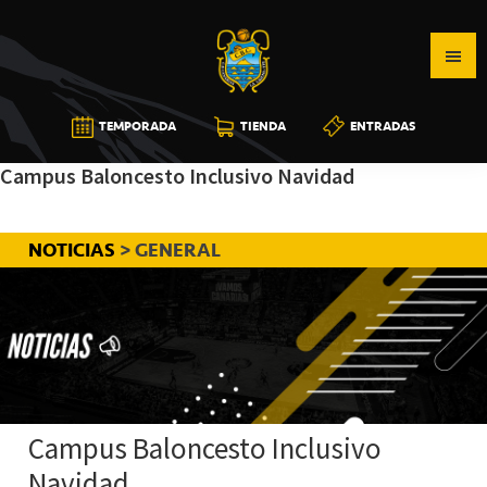
Saltar
Saltar
Saltar
a
al
a
la
contenido
la
navegación
principal
barra
CB
TEMPORADA
TIENDA
ENTRADAS
principal
lateral
CANARIAS
principal
Campus Baloncesto Inclusivo Navidad
NOTICIAS
> GENERAL
Campus Baloncesto Inclusivo
Navidad