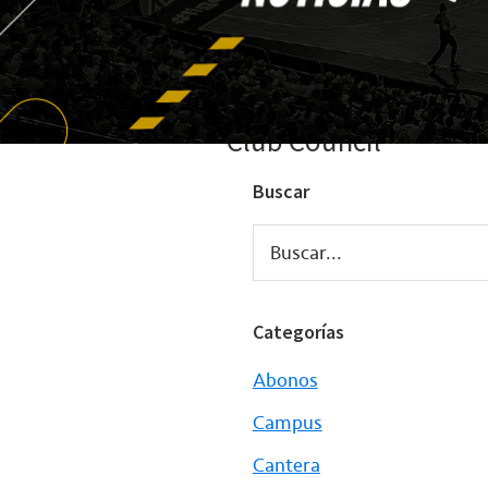
Club Council
Buscar
Buscar...
Categorías
Abonos
Campus
Cantera