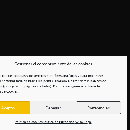
Gestionar el consentimiento de las cookies
s cookies propias y de terceros para fines analíticos y para mostrarte
d personalizada en base a un perfil elaborado a partir de tus hábitos de
n (por ejemplo, páginas visitadas). Puedes configurar o rechazar la
n de cookies.
Acepto
Denegar
Preferencias
RCIALES
/
ACCESIBILIDAD
Política de cookies
Política de Privacidad
Aviso Legal