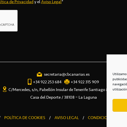
ítica de Privacidad
y el
Aviso Legal
*
secretaria@cbcanarias.es
Utilizamo
publicida
+34 922 253 684
+34 922 315 909
navegació
C/Mercedes, s/n, Pabellón Insular de Tenerife Santiago Martín
utilizació
Casa del Deporte / 38108 – La Laguna
/
POLÍTICA DE COOKIES
/
AVISO LEGAL
/
CONDICIONES COME