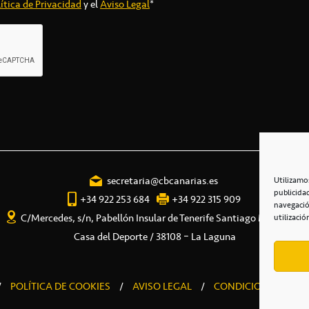
ítica de Privacidad
y el
Aviso Legal
*
secretaria@cbcanarias.es
Utilizamo
publicida
+34 922 253 684
+34 922 315 909
navegació
C/Mercedes, s/n, Pabellón Insular de Tenerife Santiago Martín
utilizació
Casa del Deporte / 38108 – La Laguna
/
POLÍTICA DE COOKIES
/
AVISO LEGAL
/
CONDICIONES COME