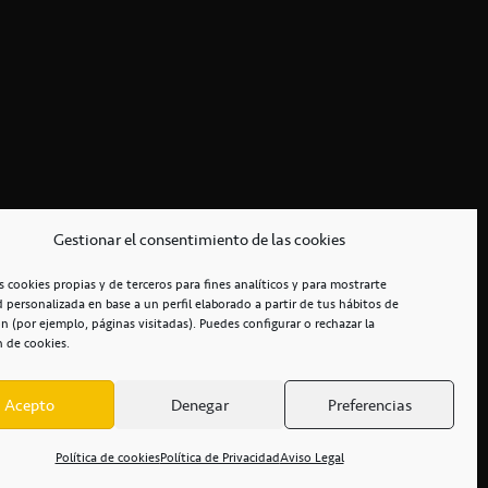
Gestionar el consentimiento de las cookies
s cookies propias y de terceros para fines analíticos y para mostrarte
d personalizada en base a un perfil elaborado a partir de tus hábitos de
n (por ejemplo, páginas visitadas). Puedes configurar o rechazar la
n de cookies.
Acepto
Denegar
Preferencias
RCIALES
/
ACCESIBILIDAD
Política de cookies
Política de Privacidad
Aviso Legal