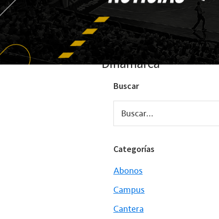
Dinamarca
Buscar
Buscar...
Categorías
Abonos
Campus
Cantera