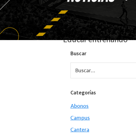
Educar entrenando
Buscar
Buscar...
Categorías
Abonos
Campus
Cantera