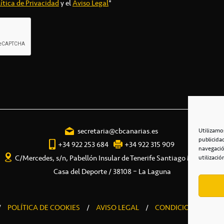
ítica de Privacidad
y el
Aviso Legal
*
secretaria@cbcanarias.es
Utilizamo
publicida
+34 922 253 684
+34 922 315 909
navegació
C/Mercedes, s/n, Pabellón Insular de Tenerife Santiago Martín
utilizació
Casa del Deporte / 38108 – La Laguna
/
POLÍTICA DE COOKIES
/
AVISO LEGAL
/
CONDICIONES COME