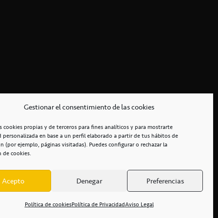
Gestionar el consentimiento de las cookies
s cookies propias y de terceros para fines analíticos y para mostrarte
d personalizada en base a un perfil elaborado a partir de tus hábitos de
n (por ejemplo, páginas visitadas). Puedes configurar o rechazar la
n de cookies.
Acepto
Denegar
Preferencias
RCIALES
/
ACCESIBILIDAD
Política de cookies
Política de Privacidad
Aviso Legal