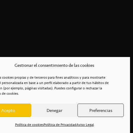
Gestionar el consentimiento de las cookies
s cookies propias y de terceros para fines analíticos y para mostrarte
d personalizada en base a un perfil elaborado a partir de tus hábitos de
n (por ejemplo, páginas visitadas). Puedes configurar o rechazar la
n de cookies.
Acepto
Denegar
Preferencias
RCIALES
/
ACCESIBILIDAD
Política de cookies
Política de Privacidad
Aviso Legal