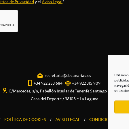
ítica de Privacidad
y el
Aviso Legal
*
secretaria@cbcanarias.es
Utilizamo
publicida
+34 922 253 684
+34 922 315 909
navegació
C/Mercedes, s/n, Pabellón Insular de Tenerife Santiago Martín
utilizació
Casa del Deporte / 38108 – La Laguna
/
POLÍTICA DE COOKIES
/
AVISO LEGAL
/
CONDICIONES COME