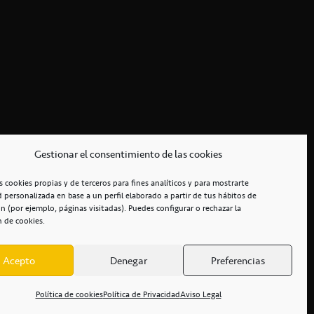
Gestionar el consentimiento de las cookies
s cookies propias y de terceros para fines analíticos y para mostrarte
d personalizada en base a un perfil elaborado a partir de tus hábitos de
n (por ejemplo, páginas visitadas). Puedes configurar o rechazar la
n de cookies.
Acepto
Denegar
Preferencias
RCIALES
/
ACCESIBILIDAD
Política de cookies
Política de Privacidad
Aviso Legal