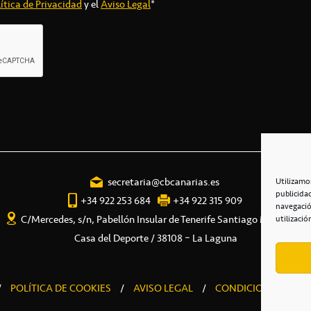
ítica de Privacidad
y el
Aviso Legal
*
secretaria@cbcanarias.es
Utilizamo
publicida
+34 922 253 684
+34 922 315 909
navegació
C/Mercedes, s/n, Pabellón Insular de Tenerife Santiago Martín
utilizació
Casa del Deporte / 38108 – La Laguna
/
POLÍTICA DE COOKIES
/
AVISO LEGAL
/
CONDICIONES COME