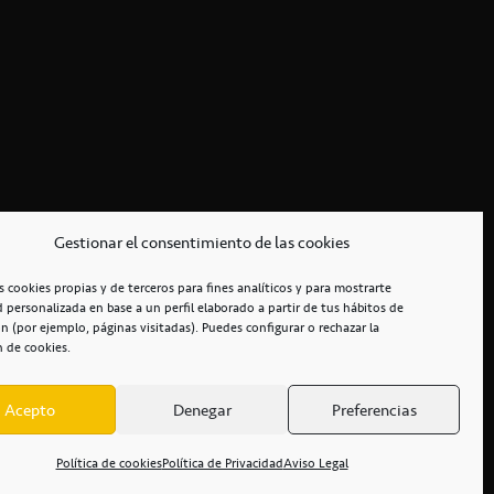
Gestionar el consentimiento de las cookies
s cookies propias y de terceros para fines analíticos y para mostrarte
d personalizada en base a un perfil elaborado a partir de tus hábitos de
n (por ejemplo, páginas visitadas). Puedes configurar o rechazar la
n de cookies.
Acepto
Denegar
Preferencias
RCIALES
/
ACCESIBILIDAD
Política de cookies
Política de Privacidad
Aviso Legal