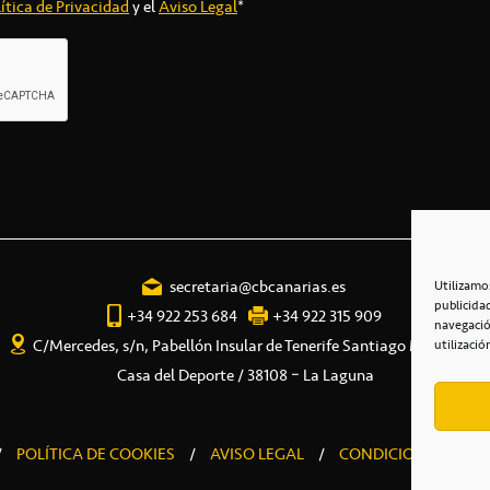
ítica de Privacidad
y el
Aviso Legal
*
secretaria@cbcanarias.es
Utilizamo
publicida
+34 922 253 684
+34 922 315 909
navegació
C/Mercedes, s/n, Pabellón Insular de Tenerife Santiago Martín
utilizació
Casa del Deporte / 38108 – La Laguna
/
POLÍTICA DE COOKIES
/
AVISO LEGAL
/
CONDICIONES COME