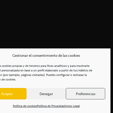
Gestionar el consentimiento de las cookies
s cookies propias y de terceros para fines analíticos y para mostrarte
d personalizada en base a un perfil elaborado a partir de tus hábitos de
n (por ejemplo, páginas visitadas). Puedes configurar o rechazar la
n de cookies.
Acepto
Denegar
Preferencias
RCIALES
/
ACCESIBILIDAD
Política de cookies
Política de Privacidad
Aviso Legal