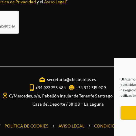
ítica de Privacidad
y el
Aviso Legal
*
secretaria@cbcanarias.es
Utilizamo
publicida
+34 922 253 684
+34 922 315 909
navegació
C/Mercedes, s/n, Pabellón Insular de Tenerife Santiago Martín
utilizació
Casa del Deporte / 38108 – La Laguna
/
POLÍTICA DE COOKIES
/
AVISO LEGAL
/
CONDICIONES COME