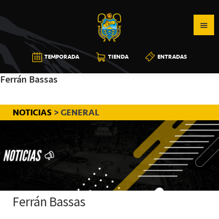
Saltar
Saltar
Saltar
a
al
a
la
contenido
la
navegación
principal
barra
CB
TEMPORADA
TIENDA
ENTRADAS
principal
lateral
CANARIAS
principal
Ferrán Bassas
NOTICIAS
> GENERAL
Ferrán Bassas