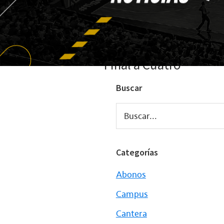
Final a Cuatro
Buscar
Buscar...
Categorías
Abonos
Campus
Cantera