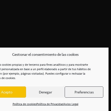
Gestionar el consentimiento de las cookies
s cookies propias y de terceros para fines analíticos y para mostrarte
d personalizada en base a un perfil elaborado a partir de tus hábitos de
n (por ejemplo, páginas visitadas). Puedes configurar o rechazar la
n de cookies.
Acepto
Denegar
Preferencias
RCIALES
/
ACCESIBILIDAD
Política de cookies
Política de Privacidad
Aviso Legal