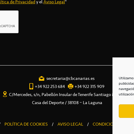
ítica de Privacidad
y el
Aviso Legal
*
secretaria@cbcanarias.es
Utilizamo
publicida
+34 922 253 684
+34 922 315 909
navegació
C/Mercedes, s/n, Pabellón Insular de Tenerife Santiago Martín
utilizació
Casa del Deporte / 38108 – La Laguna
/
POLÍTICA DE COOKIES
/
AVISO LEGAL
/
CONDICIONES COME