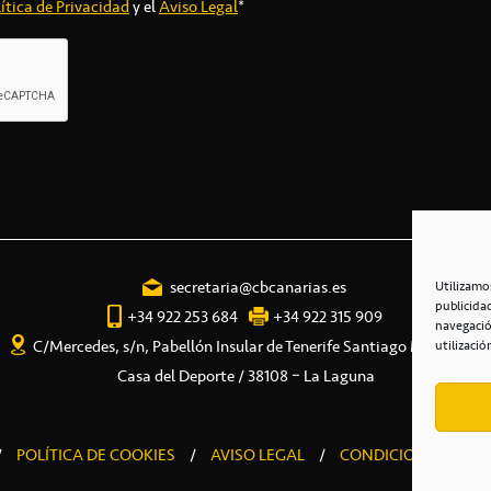
ítica de Privacidad
y el
Aviso Legal
*
secretaria@cbcanarias.es
Utilizamo
publicida
+34 922 253 684
+34 922 315 909
navegació
C/Mercedes, s/n, Pabellón Insular de Tenerife Santiago Martín
utilizació
Casa del Deporte / 38108 – La Laguna
/
POLÍTICA DE COOKIES
/
AVISO LEGAL
/
CONDICIONES COME