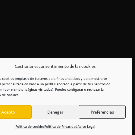
Gestionar el consentimiento de las cookies
s cookies propias y de terceros para fines analíticos y para mostrarte
d personalizada en base a un perfil elaborado a partir de tus hábitos de
n (por ejemplo, páginas visitadas). Puedes configurar o rechazar la
n de cookies.
Acepto
Denegar
Preferencias
RCIALES
/
ACCESIBILIDAD
Política de cookies
Política de Privacidad
Aviso Legal