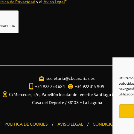
ítica de Privacidad
y el
Aviso Legal
*
secretaria@cbcanarias.es
Utilizamo
publicida
+34 922 253 684
+34 922 315 909
navegació
C/Mercedes, s/n, Pabellón Insular de Tenerife Santiago Martín
utilizació
Casa del Deporte / 38108 – La Laguna
/
POLÍTICA DE COOKIES
/
AVISO LEGAL
/
CONDICIONES COME