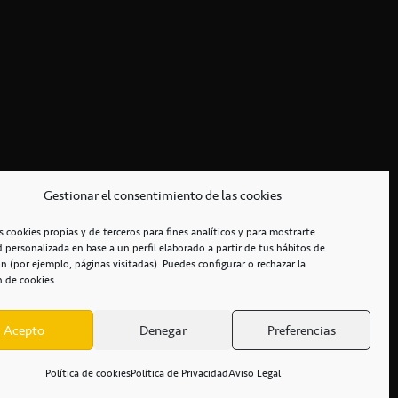
Gestionar el consentimiento de las cookies
s cookies propias y de terceros para fines analíticos y para mostrarte
d personalizada en base a un perfil elaborado a partir de tus hábitos de
n (por ejemplo, páginas visitadas). Puedes configurar o rechazar la
n de cookies.
Acepto
Denegar
Preferencias
RCIALES
/
ACCESIBILIDAD
Política de cookies
Política de Privacidad
Aviso Legal