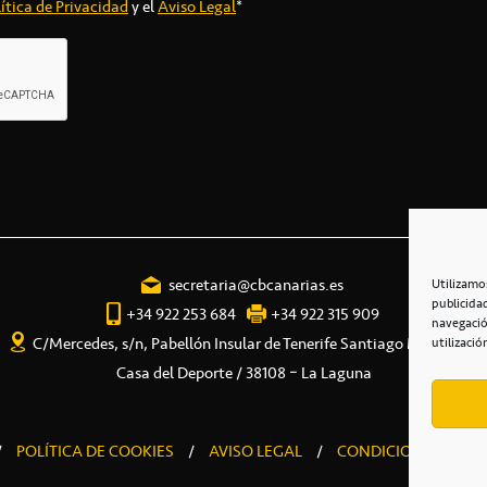
ítica de Privacidad
y el
Aviso Legal
*
secretaria@cbcanarias.es
Utilizamo
publicida
+34 922 253 684
+34 922 315 909
navegació
C/Mercedes, s/n, Pabellón Insular de Tenerife Santiago Martín
utilizació
Casa del Deporte / 38108 – La Laguna
/
POLÍTICA DE COOKIES
/
AVISO LEGAL
/
CONDICIONES COME