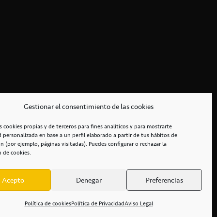
Gestionar el consentimiento de las cookies
s cookies propias y de terceros para fines analíticos y para mostrarte
d personalizada en base a un perfil elaborado a partir de tus hábitos de
n (por ejemplo, páginas visitadas). Puedes configurar o rechazar la
n de cookies.
Acepto
Denegar
Preferencias
RCIALES
/
ACCESIBILIDAD
Política de cookies
Política de Privacidad
Aviso Legal