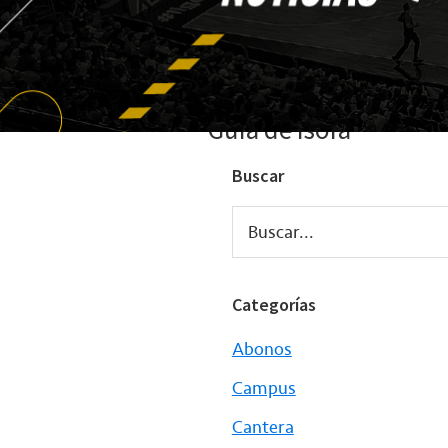
Guía de Isora
Buscar
Buscar...
Categorías
Abonos
Campus
Cantera