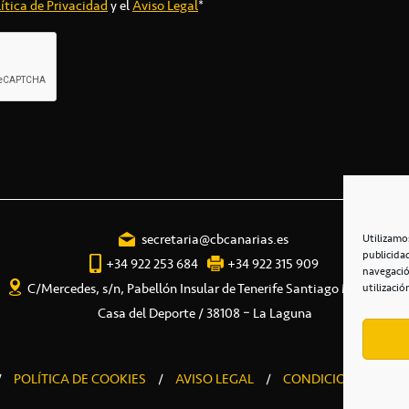
ítica de Privacidad
y el
Aviso Legal
*
secretaria@cbcanarias.es
Utilizamo
publicida
+34 922 253 684
+34 922 315 909
navegació
C/Mercedes, s/n, Pabellón Insular de Tenerife Santiago Martín
utilizació
Casa del Deporte / 38108 – La Laguna
/
POLÍTICA DE COOKIES
/
AVISO LEGAL
/
CONDICIONES COME