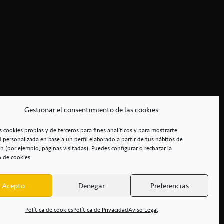
Gestionar el consentimiento de las cookies
s cookies propias y de terceros para fines analíticos y para mostrarte
d personalizada en base a un perfil elaborado a partir de tus hábitos de
n (por ejemplo, páginas visitadas). Puedes configurar o rechazar la
n de cookies.
Acepto
Denegar
Preferencias
RCIALES
/
ACCESIBILIDAD
Política de cookies
Política de Privacidad
Aviso Legal