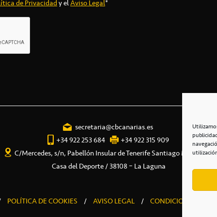
ítica de Privacidad
y el
Aviso Legal
*
secretaria@cbcanarias.es
Utilizamo
publicida
+34 922 253 684
+34 922 315 909
navegació
C/Mercedes, s/n, Pabellón Insular de Tenerife Santiago Martín
utilizació
Casa del Deporte / 38108 – La Laguna
/
POLÍTICA DE COOKIES
/
AVISO LEGAL
/
CONDICIONES COME