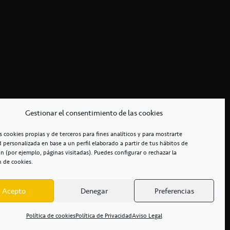
Gestionar el consentimiento de las cookies
s cookies propias y de terceros para fines analíticos y para mostrarte
d personalizada en base a un perfil elaborado a partir de tus hábitos de
n (por ejemplo, páginas visitadas). Puedes configurar o rechazar la
n de cookies.
Acepto
Denegar
Preferencias
RCIALES
/
ACCESIBILIDAD
Política de cookies
Política de Privacidad
Aviso Legal