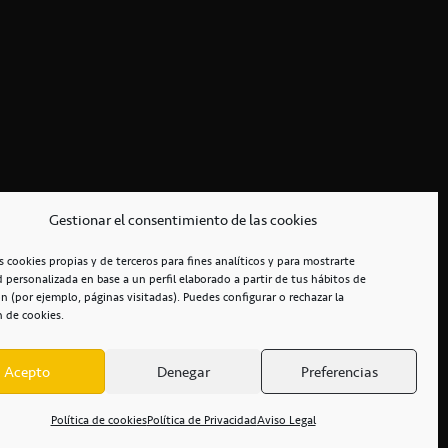
Gestionar el consentimiento de las cookies
s cookies propias y de terceros para fines analíticos y para mostrarte
d personalizada en base a un perfil elaborado a partir de tus hábitos de
n (por ejemplo, páginas visitadas). Puedes configurar o rechazar la
n de cookies.
Acepto
Denegar
Preferencias
RCIALES
/
ACCESIBILIDAD
Política de cookies
Política de Privacidad
Aviso Legal