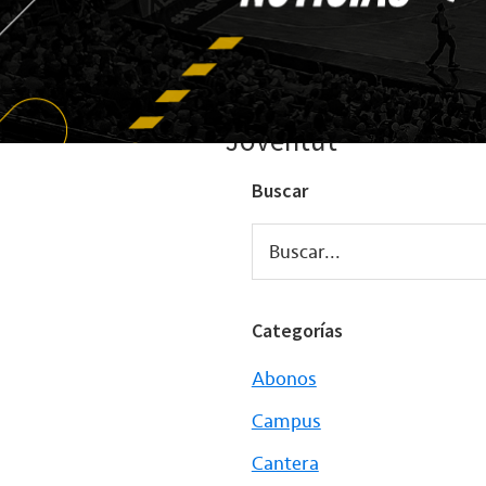
Joventut
Buscar
Buscar...
Categorías
Abonos
Campus
Cantera