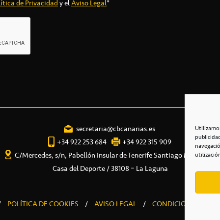
ítica de Privacidad
y el
Aviso Legal
*
secretaria@cbcanarias.es
Utilizamo
publicida
+34 922 253 684
+34 922 315 909
navegació
C/Mercedes, s/n, Pabellón Insular de Tenerife Santiago Martín
utilizació
Casa del Deporte / 38108 – La Laguna
/
POLÍTICA DE COOKIES
/
AVISO LEGAL
/
CONDICIONES COME