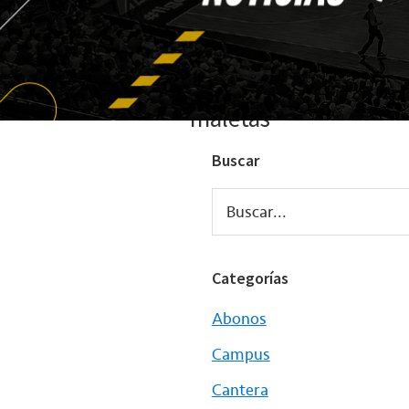
maletas
Buscar
Buscar...
Categorías
Abonos
Campus
Cantera