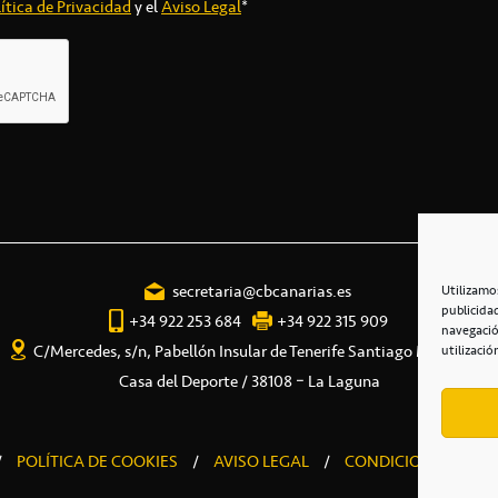
ítica de Privacidad
y el
Aviso Legal
*
secretaria@cbcanarias.es
Utilizamo
publicida
+34 922 253 684
+34 922 315 909
navegació
C/Mercedes, s/n, Pabellón Insular de Tenerife Santiago Martín
utilizació
Casa del Deporte / 38108 – La Laguna
/
POLÍTICA DE COOKIES
/
AVISO LEGAL
/
CONDICIONES COME