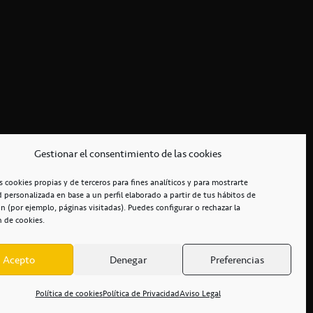
Gestionar el consentimiento de las cookies
s cookies propias y de terceros para fines analíticos y para mostrarte
d personalizada en base a un perfil elaborado a partir de tus hábitos de
n (por ejemplo, páginas visitadas). Puedes configurar o rechazar la
n de cookies.
Acepto
Denegar
Preferencias
RCIALES
/
ACCESIBILIDAD
Política de cookies
Política de Privacidad
Aviso Legal