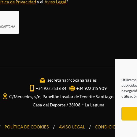
ítica de Privacidad
y el
Aviso Legal
*
secretaria@cbcanarias.es
Utilizamo
publicida
+34 922 253 684
+34 922 315 909
navegació
C/Mercedes, s/n, Pabellón Insular de Tenerife Santiago Martín
utilizació
Casa del Deporte / 38108 – La Laguna
/
POLÍTICA DE COOKIES
/
AVISO LEGAL
/
CONDICIONES COME