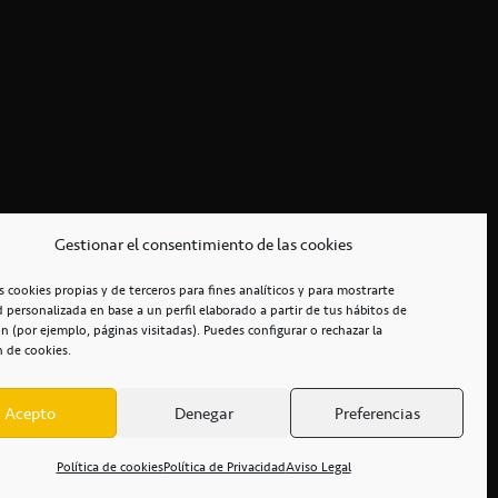
Gestionar el consentimiento de las cookies
s cookies propias y de terceros para fines analíticos y para mostrarte
d personalizada en base a un perfil elaborado a partir de tus hábitos de
n (por ejemplo, páginas visitadas). Puedes configurar o rechazar la
n de cookies.
Acepto
Denegar
Preferencias
RCIALES
/
ACCESIBILIDAD
Política de cookies
Política de Privacidad
Aviso Legal