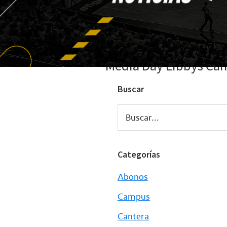
Media Day Libbys Can
Buscar
Buscar...
Categorías
Abonos
Campus
Cantera