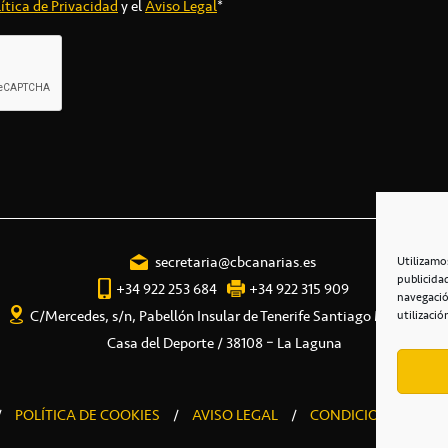
ítica de Privacidad
y el
Aviso Legal
*
secretaria@cbcanarias.es
Utilizamo
publicida
+34 922 253 684
+34 922 315 909
navegació
C/Mercedes, s/n, Pabellón Insular de Tenerife Santiago Martín
utilizació
Casa del Deporte / 38108 – La Laguna
/
POLÍTICA DE COOKIES
/
AVISO LEGAL
/
CONDICIONES COME