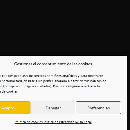
Gestionar el consentimiento de las cookies
s cookies propias y de terceros para fines analíticos y para mostrarte
d personalizada en base a un perfil elaborado a partir de tus hábitos de
n (por ejemplo, páginas visitadas). Puedes configurar o rechazar la
n de cookies.
Acepto
Denegar
Preferencias
RCIALES
/
ACCESIBILIDAD
Política de cookies
Política de Privacidad
Aviso Legal