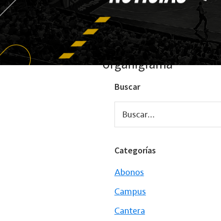
organigrama
Buscar
Buscar...
Categorías
Abonos
Campus
Cantera