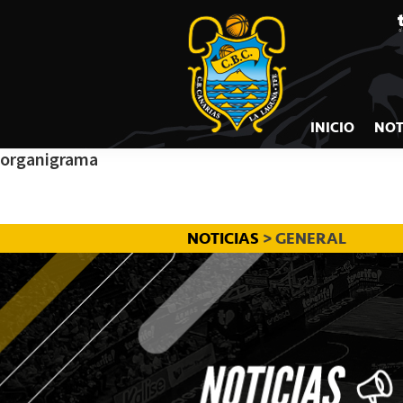
CB
Saltar
Saltar
Saltar
a
al
a
CANARIAS
la
contenido
la
navegación
principal
barra
principal
lateral
INICIO
NOT
principal
organigrama
NOTICIAS
> GENERAL