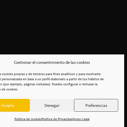
Gestionar el consentimiento de las cookies
s cookies propias y de terceros para fines analíticos y para mostrarte
d personalizada en base a un perfil elaborado a partir de tus hábitos de
n (por ejemplo, páginas visitadas). Puedes configurar o rechazar la
n de cookies.
Acepto
Denegar
Preferencias
RCIALES
/
ACCESIBILIDAD
Política de cookies
Política de Privacidad
Aviso Legal