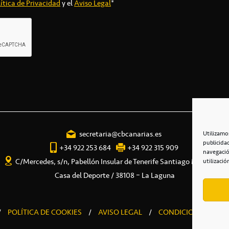
ítica de Privacidad
y el
Aviso Legal
*
secretaria@cbcanarias.es
Utilizamo
publicida
+34 922 253 684
+34 922 315 909
navegació
C/Mercedes, s/n, Pabellón Insular de Tenerife Santiago Martín
utilizació
Casa del Deporte / 38108 – La Laguna
/
POLÍTICA DE COOKIES
/
AVISO LEGAL
/
CONDICIONES COME