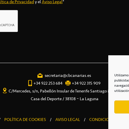
ítica de Privacidad
y el
Aviso Legal
*
secretaria@cbcanarias.es
Utilizamo
publicida
+34 922 253 684
+34 922 315 909
navegació
C/Mercedes, s/n, Pabellón Insular de Tenerife Santiago Martín
utilizació
Casa del Deporte / 38108 – La Laguna
/
POLÍTICA DE COOKIES
/
AVISO LEGAL
/
CONDICIONES COME