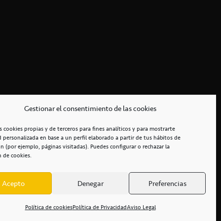
Gestionar el consentimiento de las cookies
s cookies propias y de terceros para fines analíticos y para mostrarte
d personalizada en base a un perfil elaborado a partir de tus hábitos de
n (por ejemplo, páginas visitadas). Puedes configurar o rechazar la
n de cookies.
Acepto
Denegar
Preferencias
RCIALES
/
ACCESIBILIDAD
Política de cookies
Política de Privacidad
Aviso Legal