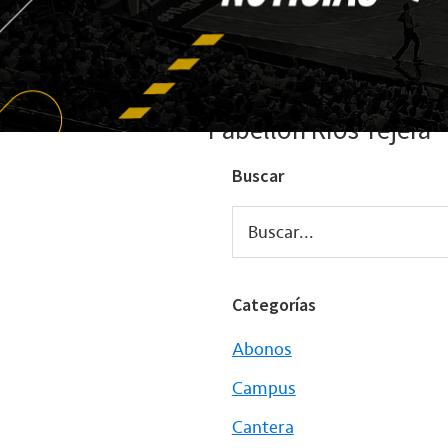
Pabellón Ríos Tejera
Buscar
Buscar...
Categorías
Abonos
Campus
Cantera