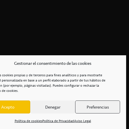
Gestionar el consentimiento de las cookies
s cookies propias y de terceros para fines analíticos y para mostrarte
d personalizada en base a un perfil elaborado a partir de tus hábitos de
n (por ejemplo, páginas visitadas). Puedes configurar o rechazar la
n de cookies.
Acepto
Denegar
Preferencias
RCIALES
/
ACCESIBILIDAD
Política de cookies
Política de Privacidad
Aviso Legal