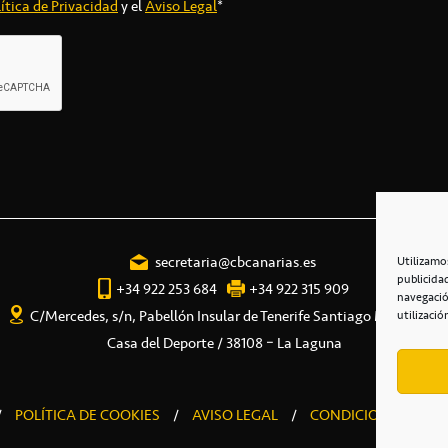
ítica de Privacidad
y el
Aviso Legal
*
secretaria@cbcanarias.es
Utilizamo
publicida
+34 922 253 684
+34 922 315 909
navegació
C/Mercedes, s/n, Pabellón Insular de Tenerife Santiago Martín
utilizació
Casa del Deporte / 38108 – La Laguna
/
POLÍTICA DE COOKIES
/
AVISO LEGAL
/
CONDICIONES COME