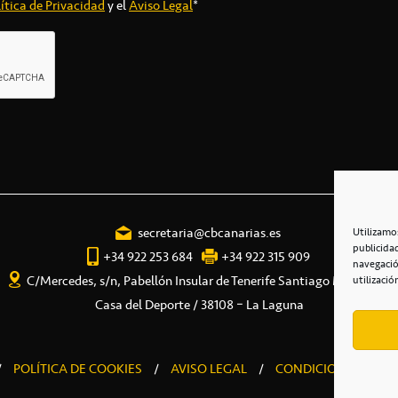
ítica de Privacidad
y el
Aviso Legal
*
secretaria@cbcanarias.es
Utilizamo
publicida
+34 922 253 684
+34 922 315 909
navegació
C/Mercedes, s/n, Pabellón Insular de Tenerife Santiago Martín
utilizació
Casa del Deporte / 38108 – La Laguna
/
POLÍTICA DE COOKIES
/
AVISO LEGAL
/
CONDICIONES COME