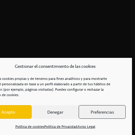
Gestionar el consentimiento de las cookies
s cookies propias y de terceros para fines analíticos y para mostrarte
d personalizada en base a un perfil elaborado a partir de tus hábitos de
n (por ejemplo, páginas visitadas). Puedes configurar o rechazar la
n de cookies.
Acepto
Denegar
Preferencias
RCIALES
/
ACCESIBILIDAD
Política de cookies
Política de Privacidad
Aviso Legal