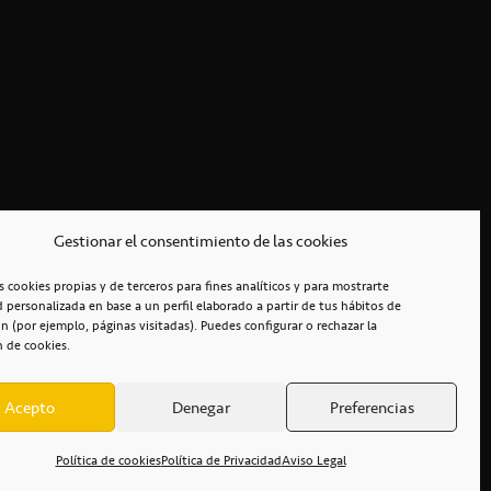
Gestionar el consentimiento de las cookies
s cookies propias y de terceros para fines analíticos y para mostrarte
d personalizada en base a un perfil elaborado a partir de tus hábitos de
n (por ejemplo, páginas visitadas). Puedes configurar o rechazar la
n de cookies.
Acepto
Denegar
Preferencias
RCIALES
/
ACCESIBILIDAD
Política de cookies
Política de Privacidad
Aviso Legal