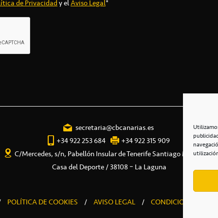
ítica de Privacidad
y el
Aviso Legal
*
secretaria@cbcanarias.es
Utilizamo
publicida
+34 922 253 684
+34 922 315 909
navegació
C/Mercedes, s/n, Pabellón Insular de Tenerife Santiago Martín
utilizació
Casa del Deporte / 38108 – La Laguna
/
POLÍTICA DE COOKIES
/
AVISO LEGAL
/
CONDICIONES COME