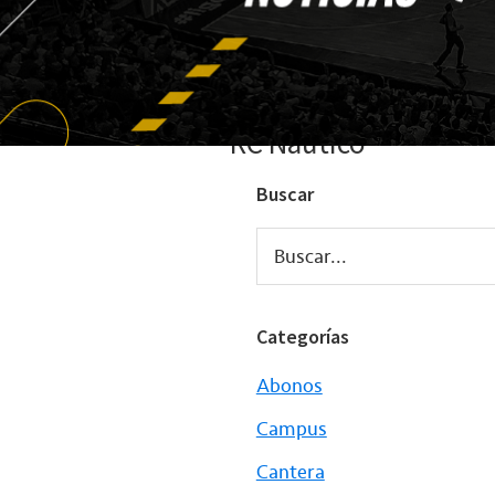
RC Náutico
Buscar
Buscar...
Categorías
Abonos
Campus
Cantera