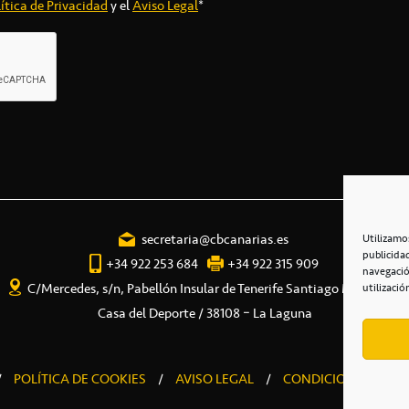
ítica de Privacidad
y el
Aviso Legal
*
secretaria@cbcanarias.es
Utilizamo
publicida
+34 922 253 684
+34 922 315 909
navegació
C/Mercedes, s/n, Pabellón Insular de Tenerife Santiago Martín
utilizació
Casa del Deporte / 38108 – La Laguna
/
POLÍTICA DE COOKIES
/
AVISO LEGAL
/
CONDICIONES COME