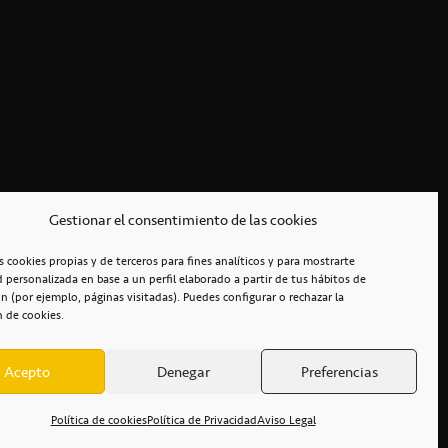
Gestionar el consentimiento de las cookies
s cookies propias y de terceros para fines analíticos y para mostrarte
d personalizada en base a un perfil elaborado a partir de tus hábitos de
n (por ejemplo, páginas visitadas). Puedes configurar o rechazar la
n de cookies.
Acepto
Denegar
Preferencias
RCIALES
/
ACCESIBILIDAD
Política de cookies
Política de Privacidad
Aviso Legal