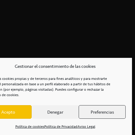
Gestionar el consentimiento de las cookies
s cookies propias y de terceros para fines analíticos y para mostrarte
d personalizada en base a un perfil elaborado a partir de tus hábitos de
n (por ejemplo, páginas visitadas). Puedes configurar o rechazar la
n de cookies.
Acepto
Denegar
Preferencias
RCIALES
/
ACCESIBILIDAD
Política de cookies
Política de Privacidad
Aviso Legal