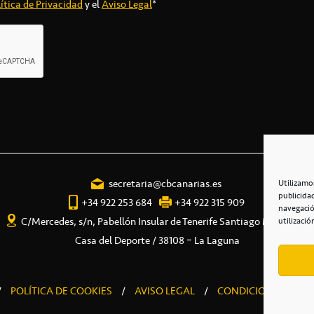
ítica de Privacidad
y el
Aviso Legal
*
secretaria@cbcanarias.es
Utilizamo
publicida
+34 922 253 684
+34 922 315 909
navegació
C/Mercedes, s/n, Pabellón Insular de Tenerife Santiago Martín
utilizació
Casa del Deporte / 38108 – La Laguna
/
POLÍTICA DE COOKIES
/
AVISO LEGAL
/
CONDICIONES COME